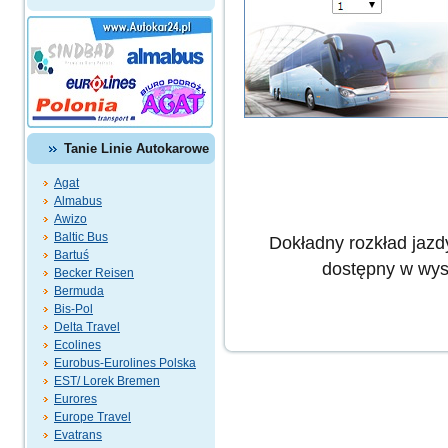
Tanie Linie Autokarowe
Agat
Almabus
Awizo
Baltic Bus
Dokładny rozkład jazd
Bartuś
dostępny w wys
Becker Reisen
Bermuda
Bis-Pol
Delta Travel
Ecolines
Eurobus-Eurolines Polska
EST/ Lorek Bremen
Eurores
Europe Travel
Evatrans