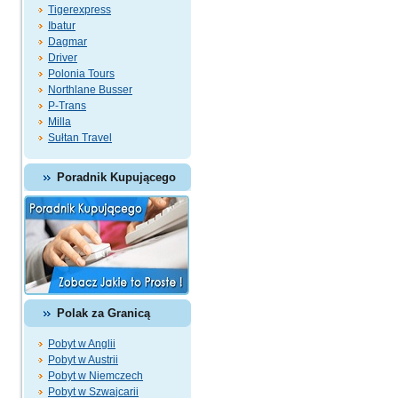
Tigerexpress
Ibatur
Dagmar
Driver
Polonia Tours
Northlane Busser
P-Trans
Milla
Sułtan Travel
Poradnik Kupującego
Polak za Granicą
Pobyt w Anglii
Pobyt w Austrii
Pobyt w Niemczech
Pobyt w Szwajcarii