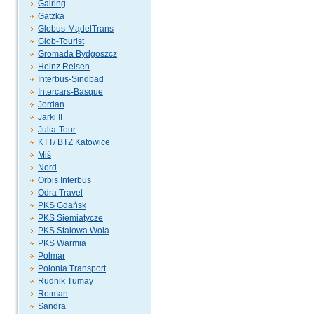
Gairing
Gatzka
Globus-MądelTrans
Glob-Tourist
Gromada Bydgoszcz
Heinz Reisen
Interbus-Sindbad
Intercars-Basque
Jordan
Jarki II
Julia-Tour
KTT/ BTZ Katowice
Miś
Nord
Orbis Interbus
Odra Travel
PKS Gdańsk
PKS Siemiatycze
PKS Stalowa Wola
PKS Warmia
Polmar
Polonia Transport
Rudnik Tumay
Retman
Sandra