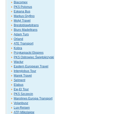
Biacomex
PKS Polonus
Eskana Bus
Markus Gryfino
Motyl Travel
Brestoblawtotrans
Biuro Madeltrans
Adam Turs
Orland
ATE Transport
Kobra
Przykarpacki Ekspres
PKS Ostrowiec Świętokrzyski
Wactur
Eastern European Travel
Interglobus Tour
Marek Travel
Selment
Elabus
Ew-El Tour
PKS Szczecin
Marolines Europa Transport
Volanbusz
Lux-Reisen
ATP-Mikolajew