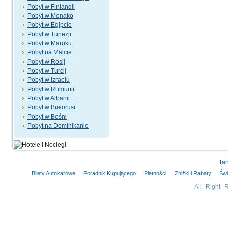
Pobyt w Finlandii
Pobyt w Monako
Pobyt w Egipcie
Pobyt w Tunezji
Pobyt w Maroku
Pobyt na Malcie
Pobyt w Rosji
Pobyt w Turcji
Pobyt w Izraelu
Pobyt w Rumunii
Pobyt w Albanii
Pobyt w Białorusi
Pobyt w Bośni
Pobyt na Dominikanie
Tan
Bilety Autokarowe
Poradnik Kupującego
Płatności
Zniżki i Rabaty
Świ
All Right 