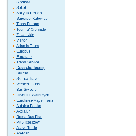
Sindbad
Sokół
Sołtysik Reisen
Superpol Katowice
Trans-Europa
Touring/ Gromada
Zawadzkie
Visitor
Adamis Tours
Eurobus
Eurotrans
Trans Service
Deutsche Touring
Riviera
Skarpa Travel
Wencel Tourist
Bus Świecie
Juventur-Wałbrzych
Eurolines-MądelTrans
Autokar Polska
Akciatur
Roma-Bus Plus
PKS Rzeszów
Active Trade
An-Mar