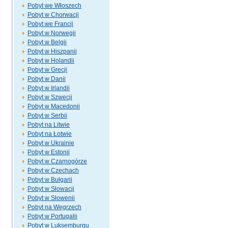
Pobyt we Włoszech
Pobyt w Chorwacji
Pobyt we Francji
Pobyt w Norwegii
Pobyt w Belgii
Pobyt w Hiszpanii
Pobyt w Holandii
Pobyt w Grecji
Pobyt w Danii
Pobyt w Irlandii
Pobyt w Szwecji
Pobyt w Macedonii
Pobyt w Serbii
Pobyt na Litwie
Pobyt na Łotwie
Pobyt w Ukrainie
Pobyt w Estonii
Pobyt w Czarnogórze
Pobyt w Czechach
Pobyt w Bułgarii
Pobyt w Słowacji
Pobyt w Słowenii
Pobyt na Węgrzech
Pobyt w Portugalii
Pobyt w Luksemburgu