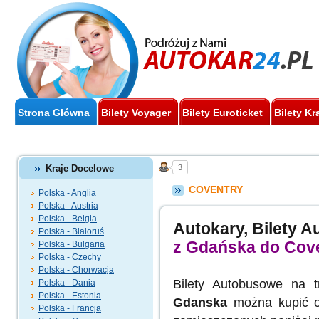
Strona Główna
Bilety Voyager
Bilety Euroticket
Bilety Kr
Kraje Docelowe
3
COVENTRY
Polska - Anglia
Polska - Austria
Polska - Belgia
Autokary, Bilety 
Polska - Białoruś
z Gdańska do Cov
Polska - Bułgaria
Polska - Czechy
Polska - Chorwacja
Bilety Autobusowe na 
Polska - Dania
Polska - Estonia
Gdanska
można kupić o
Polska - Francja