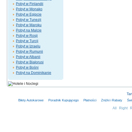
Pobyt w Finlandii
Pobyt w Monako
Pobyt w Egipcie
Pobyt w Tunezji
Pobyt w Maroku
Pobyt na Malcie
Pobyt w Rosji
Pobyt w Turcji
Pobyt w Izraelu
Pobyt w Rumunii
Pobyt w Albanii
Pobyt w Białorusi
Pobyt w Bośni
Pobyt na Dominikanie
Tan
Bilety Autokarowe
Poradnik Kupującego
Płatności
Zniżki i Rabaty
Świ
All Right 