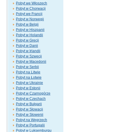
Pobyt we Włoszech
Pobyt w Chorwacji
Pobyt we Francji
Pobyt w Norwegii
Pobyt w Belgii
Pobyt w Hiszpanii
Pobyt w Holandii
Pobyt w Grecji
Pobyt w Danii
Pobyt w Irlandii
Pobyt w Szwecji
Pobyt w Macedonii
Pobyt w Serbii
Pobyt na Litwie
Pobyt na Łotwie
Pobyt w Ukrainie
Pobyt w Estonii
Pobyt w Czarnogórze
Pobyt w Czechach
Pobyt w Bułgarii
Pobyt w Słowacji
Pobyt w Słowenii
Pobyt na Węgrzech
Pobyt w Portugalii
Pobyt w Luksemburgu