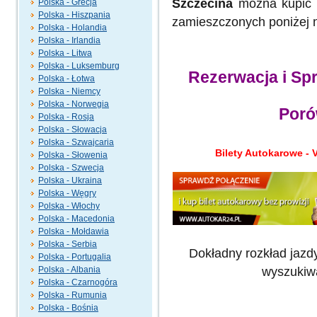
Szczecina
można kupić 
Polska - Grecja
Polska - Hiszpania
zamieszczonych poniżej na
Polska - Holandia
Polska - Irlandia
Polska - Litwa
Polska - Luksemburg
Rezerwacja i Sp
Polska - Łotwa
Polska - Niemcy
Polska - Norwegia
Porów
Polska - Rosja
Polska - Słowacja
Polska - Szwajcaria
Bilety Autokarowe - 
Polska - Słowenia
Polska - Szwecja
Polska - Ukraina
Polska - Węgry
Polska - Włochy
Polska - Macedonia
Polska - Mołdawia
Polska - Serbia
Dokładny rozkład jazd
Polska - Portugalia
wyszukiwa
Polska - Albania
Polska - Czarnogóra
Polska - Rumunia
Polska - Bośnia