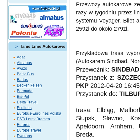
Przewozy autokarowe ze
razy w tygodniu przez li
systemu Voyager.
Bilet 
259zł do około 279zł.
Tanie Linie Autokarowe
Przykładowa trasa wybr
Agat
(Autokarem Sindbad, Nord
Almabus
Przewoźnik:
SINDBA
Awizo
Baltic Bus
Przystanek z:
SZCZEC
Bartuś
PKP
2012-04-20 16:45
Becker Reisen
Bermuda
Przystanek do:
TILBUR
Bis-Pol
Delta Travel
Ecolines
trasa: Elbląg, Malb
Eurobus-Eurolines Polska
Słupsk, Sławno, Ko
EST/ Lorek Bremen
Eurores
Apeldoorn, Arnhem, 
Europe Travel
Breda.
Evatrans