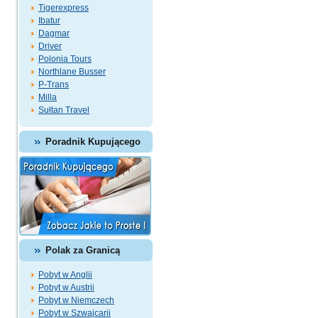
Tigerexpress
Ibatur
Dagmar
Driver
Polonia Tours
Northlane Busser
P-Trans
Milla
Sułtan Travel
Poradnik Kupującego
Polak za Granicą
Pobyt w Anglii
Pobyt w Austrii
Pobyt w Niemczech
Pobyt w Szwajcarii