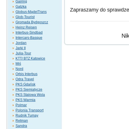
Gairing
Gatzka
Zapraszamy do sprawdzen
Globus-MądelTrans
Glob-Tourist
Gromada Bydgoszcz
Heinz Reisen
Interbus-Sindbad
Ni
Intercars-Basque
Jordan
Jarki II
Julia-Tour
KTT/ BTZ Katowice
Miś
Nord
Orbis Interbus
Odra Travel
PKS Gdańsk
PKS Siemiatycze
PKS Stalowa Wola
PKS Warmia
Polmar
Polonia Transport
Rudnik Tumay
Retman
Sandra