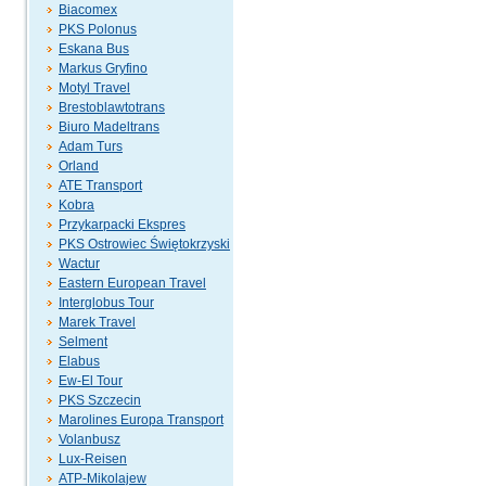
Biacomex
PKS Polonus
Eskana Bus
Markus Gryfino
Motyl Travel
Brestoblawtotrans
Biuro Madeltrans
Adam Turs
Orland
ATE Transport
Kobra
Przykarpacki Ekspres
PKS Ostrowiec Świętokrzyski
Wactur
Eastern European Travel
Interglobus Tour
Marek Travel
Selment
Elabus
Ew-El Tour
PKS Szczecin
Marolines Europa Transport
Volanbusz
Lux-Reisen
ATP-Mikolajew