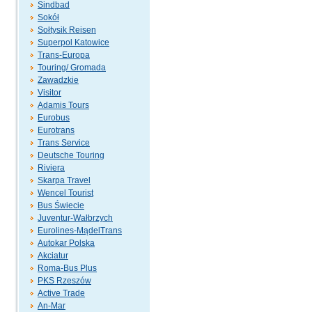
Sindbad
Sokół
Sołtysik Reisen
Superpol Katowice
Trans-Europa
Touring/ Gromada
Zawadzkie
Visitor
Adamis Tours
Eurobus
Eurotrans
Trans Service
Deutsche Touring
Riviera
Skarpa Travel
Wencel Tourist
Bus Świecie
Juventur-Wałbrzych
Eurolines-MądelTrans
Autokar Polska
Akciatur
Roma-Bus Plus
PKS Rzeszów
Active Trade
An-Mar