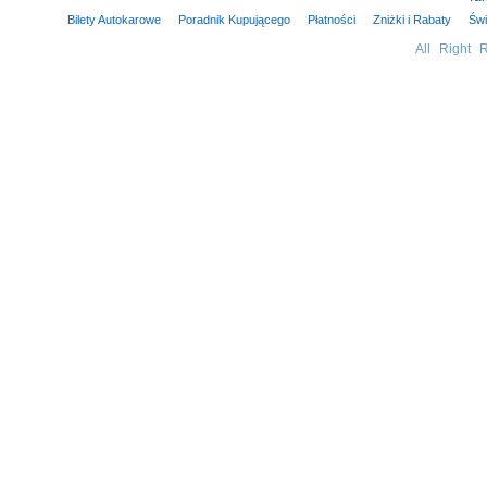
Bilety Autokarowe
Poradnik Kupującego
Płatności
Zniżki i Rabaty
Świ
All Right 