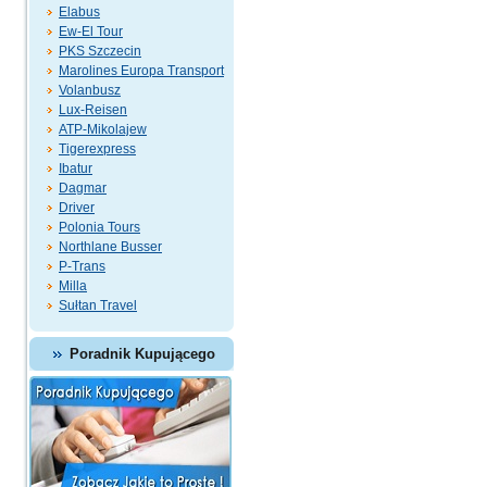
Elabus
Ew-El Tour
PKS Szczecin
Marolines Europa Transport
Volanbusz
Lux-Reisen
ATP-Mikolajew
Tigerexpress
Ibatur
Dagmar
Driver
Polonia Tours
Northlane Busser
P-Trans
Milla
Sułtan Travel
Poradnik Kupującego