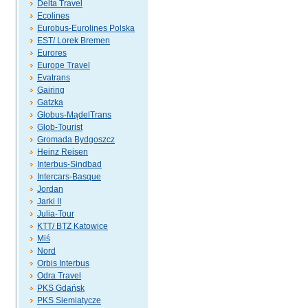
Delta Travel
Ecolines
Eurobus-Eurolines Polska
EST/ Lorek Bremen
Eurores
Europe Travel
Evatrans
Gairing
Gatzka
Globus-MądelTrans
Glob-Tourist
Gromada Bydgoszcz
Heinz Reisen
Interbus-Sindbad
Intercars-Basque
Jordan
Jarki II
Julia-Tour
KTT/ BTZ Katowice
Miś
Nord
Orbis Interbus
Odra Travel
PKS Gdańsk
PKS Siemiatycze