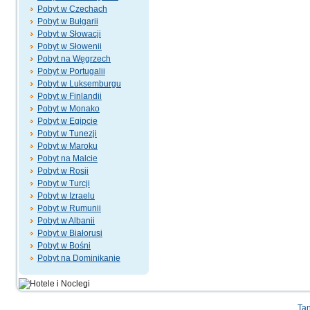
Pobyt w Czechach
Pobyt w Bułgarii
Pobyt w Słowacji
Pobyt w Słowenii
Pobyt na Węgrzech
Pobyt w Portugalii
Pobyt w Luksemburgu
Pobyt w Finlandii
Pobyt w Monako
Pobyt w Egipcie
Pobyt w Tunezji
Pobyt w Maroku
Pobyt na Malcie
Pobyt w Rosji
Pobyt w Turcji
Pobyt w Izraelu
Pobyt w Rumunii
Pobyt w Albanii
Pobyt w Białorusi
Pobyt w Bośni
Pobyt na Dominikanie
Tan