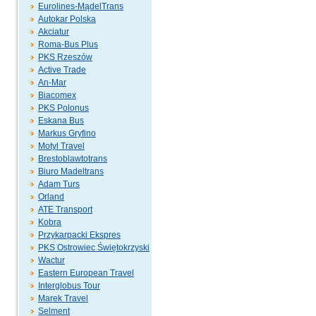
Eurolines-MądelTrans
Autokar Polska
Akciatur
Roma-Bus Plus
PKS Rzeszów
Active Trade
An-Mar
Biacomex
PKS Polonus
Eskana Bus
Markus Gryfino
Motyl Travel
Brestoblawtotrans
Biuro Madeltrans
Adam Turs
Orland
ATE Transport
Kobra
Przykarpacki Ekspres
PKS Ostrowiec Świętokrzyski
Wactur
Eastern European Travel
Interglobus Tour
Marek Travel
Selment