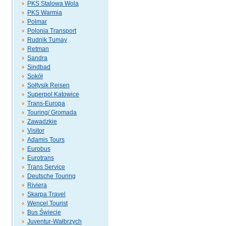
PKS Stalowa Wola
PKS Warmia
Polmar
Polonia Transport
Rudnik Tumay
Retman
Sandra
Sindbad
Sokół
Sołtysik Reisen
Superpol Katowice
Trans-Europa
Touring/ Gromada
Zawadzkie
Visitor
Adamis Tours
Eurobus
Eurotrans
Trans Service
Deutsche Touring
Riviera
Skarpa Travel
Wencel Tourist
Bus Świecie
Juventur-Wałbrzych