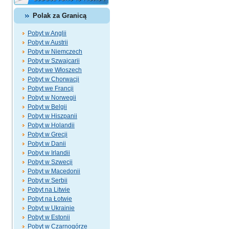
Polak za Granicą
Pobyt w Anglii
Pobyt w Austrii
Pobyt w Niemczech
Pobyt w Szwajcarii
Pobyt we Włoszech
Pobyt w Chorwacji
Pobyt we Francji
Pobyt w Norwegii
Pobyt w Belgii
Pobyt w Hiszpanii
Pobyt w Holandii
Pobyt w Grecji
Pobyt w Danii
Pobyt w Irlandii
Pobyt w Szwecji
Pobyt w Macedonii
Pobyt w Serbii
Pobyt na Litwie
Pobyt na Łotwie
Pobyt w Ukrainie
Pobyt w Estonii
Pobyt w Czarnogórze