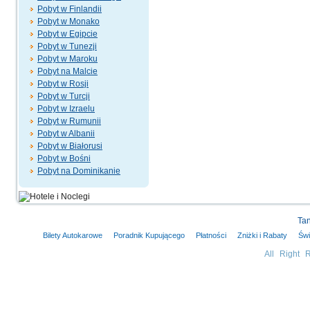
Pobyt w Finlandii
Pobyt w Monako
Pobyt w Egipcie
Pobyt w Tunezji
Pobyt w Maroku
Pobyt na Malcie
Pobyt w Rosji
Pobyt w Turcji
Pobyt w Izraelu
Pobyt w Rumunii
Pobyt w Albanii
Pobyt w Białorusi
Pobyt w Bośni
Pobyt na Dominikanie
Tan
Bilety Autokarowe
Poradnik Kupującego
Płatności
Zniżki i Rabaty
Świ
All Right 