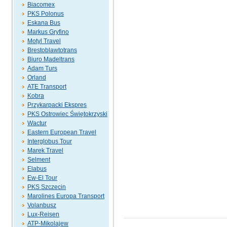
Biacomex
PKS Polonus
Eskana Bus
Markus Gryfino
Motyl Travel
Brestoblawtotrans
Biuro Madeltrans
Adam Turs
Orland
ATE Transport
Kobra
Przykarpacki Ekspres
PKS Ostrowiec Świętokrzyski
Wactur
Eastern European Travel
Interglobus Tour
Marek Travel
Selment
Elabus
Ew-El Tour
PKS Szczecin
Marolines Europa Transport
Volanbusz
Lux-Reisen
ATP-Mikolajew