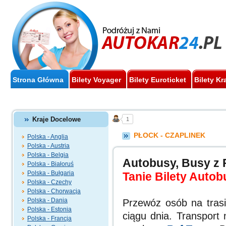
Strona Główna
Bilety Voyager
Bilety Euroticket
Bilety Kr
Kraje Docelowe
1
PŁOCK - CZAPLINEK
Polska - Anglia
Polska - Austria
Polska - Belgia
Autobusy, Busy z 
Polska - Białoruś
Polska - Bułgaria
Tanie Bilety Autob
Polska - Czechy
Polska - Chorwacja
Polska - Dania
Przewóz osób na tras
Polska - Estonia
ciągu dnia. Transport 
Polska - Francja