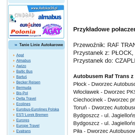
Przykładowe połaczen
Przewoźnik: RAF TRA
Tanie Linie Autokarowe
Przystanek z: PŁOCK, 
Agat
Przystanek do: CZAPL
Almabus
Awizo
Baltic Bus
Autobusem Raf Trans z 
Bartuś
Becker Reisen
Płock - Dworzec Autobus
Bermuda
Włocławek - Dworzec PKS 
Bis-Pol
Delta Travel
Ciechocinek - Dworzec p
Ecolines
Toruń - Dworzec Autobus
Eurobus-Eurolines Polska
Bydgoszcz - ul. Jagiello
EST/ Lorek Bremen
Eurores
Bydgoszcz - ul. Jagielloń
Europe Travel
Piła - Dworzec Autobuso
Evatrans