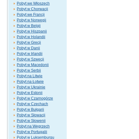
Pobyt we Włoszech
Pobyt w Chorwacji
Pobyt we Francji
Pobyt w Norwegii
Pobyt w Belgii
Pobyt w Hiszpanii
Pobyt w Holandii
Pobyt w Grecji
Pobyt w Danii
Pobyt w Irlandii
Pobyt w Szwecji
Pobyt w Macedonii
Pobyt w Serbii
Pobyt na Litwie
Pobyt na Łotwie
Pobyt w Ukrainie
Pobyt w Estonii
Pobyt w Czarnogórze
Pobyt w Czechach
Pobyt w Bułgarii
Pobyt w Słowacji
Pobyt w Słowenii
Pobyt na Węgrzech
Pobyt w Portugalii
Pobyt w Luksemburgu