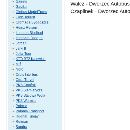
Gairing
Wałcz - Dworzec Autobu
Gatzka
Czaplinek - Dworzec Au
Globus-MądelTrans
Glob-Tourist
Gromada Bydgoszcz
Heinz Reisen
Interbus-Sindbad
Intercars-Basque
Jordan
Jarki II
Julia-Tour
KTT/ BTZ Katowice
Miś
Nord
Orbis Interbus
Odra Travel
PKS Gdańsk
PKS Siemiatycze
PKS Stalowa Wola
PKS Warmia
Polmar
Polonia Transport
Rudnik Tumay
Retman
Sandra