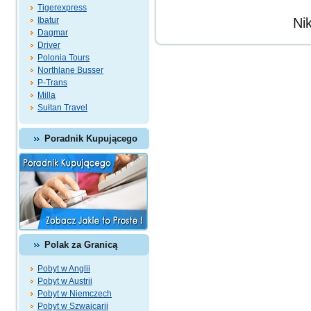
Tigerexpress
Ibatur
Ni
Dagmar
Driver
Polonia Tours
Northlane Busser
P-Trans
Milla
Sułtan Travel
Poradnik Kupującego
Polak za Granicą
Pobyt w Anglii
Pobyt w Austrii
Pobyt w Niemczech
Pobyt w Szwajcarii