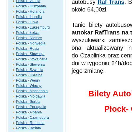
autobusy
Raf Trans
. 
Polska - Grecja
Polska - Hiszpania
około 64,00zł.
Polska - Holandia
Polska - Irlandia
Polska - Litwa
Tanie bilety autobu
Polska - Luksemburg
autokar RafTrans na t
Polska - Łotwa
Polska - Niemcy
wyszukiwarki zamieszc
Polska - Norwegia
ona aktualizowany 
Polska - Rosja
Polska - Słowacja
do Czaplinka oraz cenn
Polska - Szwajcaria
dni w tygodniu 24h/dob
Polska - Słowenia
jego zmianę.
Polska - Szwecja
Polska - Ukraina
Polska - Węgry
Polska - Włochy
Polska - Macedonia
Bilety Aut
Polska - Mołdawia
Polska - Serbia
Płock-
Polska - Portugalia
Polska - Albania
Polska - Czarnogóra
Polska - Rumunia
Polska - Bośnia