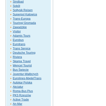
Sindbad
Sokół
Sołtysik Reisen
Superpol Katowice
Trans-Europa
Touring/ Gromada
Zawadzkie
Visitor
Adamis Tours
Eurobus
Eurotrans
Trans Service
Deutsche Touring
Riviera
Skarpa Travel
Wencel Tourist
Bus Świecie
Juventur-Wałbrzych
Eurolines-MądelTrans
Autokar Polska
Akciatur
Roma-Bus Plus
PKS Rzeszów
Active Trade
An-Mar