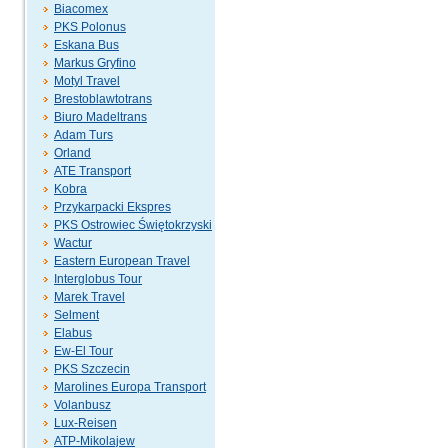
Biacomex
PKS Polonus
Eskana Bus
Markus Gryfino
Motyl Travel
Brestoblawtotrans
Biuro Madeltrans
Adam Turs
Orland
ATE Transport
Kobra
Przykarpacki Ekspres
PKS Ostrowiec Świętokrzyski
Wactur
Eastern European Travel
Interglobus Tour
Marek Travel
Selment
Elabus
Ew-El Tour
PKS Szczecin
Marolines Europa Transport
Volanbusz
Lux-Reisen
ATP-Mikolajew