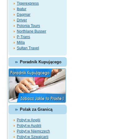
Tigerexpress
Ibatur
Dagmar
Driver
Polonia Tours
Northlane Busser
P-Trans
Milla
Sułtan Travel
Poradnik Kupującego
Polak za Granicą
Pobyt w Anglii
Pobyt w Austrii
Pobyt w Niemczech
Pobyt w Szwajcarii