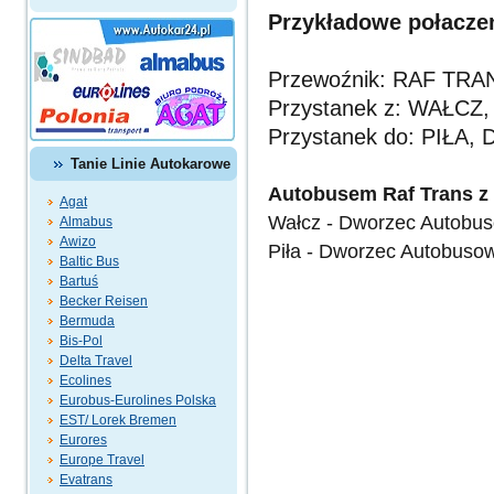
Przykładowe połaczen
Przewoźnik: RAF TRA
Przystanek z: WAŁCZ, 
Przystanek do: PIŁA, 
Tanie Linie Autokarowe
Autobusem Raf Trans z 
Agat
Wałcz - Dworzec Autobu
Almabus
Awizo
Piła - Dworzec Autobuso
Baltic Bus
Bartuś
Becker Reisen
Bermuda
Bis-Pol
Delta Travel
Ecolines
Eurobus-Eurolines Polska
EST/ Lorek Bremen
Eurores
Europe Travel
Evatrans