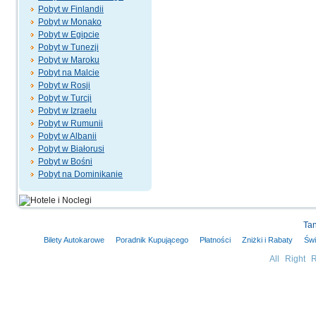
Pobyt w Finlandii
Pobyt w Monako
Pobyt w Egipcie
Pobyt w Tunezji
Pobyt w Maroku
Pobyt na Malcie
Pobyt w Rosji
Pobyt w Turcji
Pobyt w Izraelu
Pobyt w Rumunii
Pobyt w Albanii
Pobyt w Białorusi
Pobyt w Bośni
Pobyt na Dominikanie
Tan
Bilety Autokarowe
Poradnik Kupującego
Płatności
Zniżki i Rabaty
Świ
All Right 