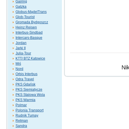
Gairing
Gatzka
Globus-MądelTrans
Glob-Tourist
Gromada Bydgoszcz
Heinz Reisen
Interbus-Sindbad
Intercars-Basque
Jordan
Jarki II
Julia-Tour
KTT/ BTZ Katowice
Miś
Ni
Nord
Orbis Interbus
Odra Travel
PKS Gdańsk
PKS Siemiatycze
PKS Stalowa Wola
PKS Warmia
Polmar
Polonia Transport
Rudnik Tumay
Retman
Sandra