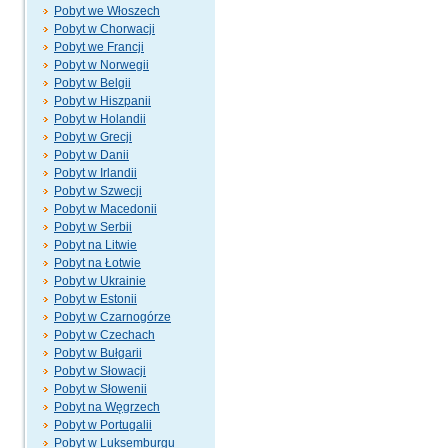
Pobyt we Włoszech
Pobyt w Chorwacji
Pobyt we Francji
Pobyt w Norwegii
Pobyt w Belgii
Pobyt w Hiszpanii
Pobyt w Holandii
Pobyt w Grecji
Pobyt w Danii
Pobyt w Irlandii
Pobyt w Szwecji
Pobyt w Macedonii
Pobyt w Serbii
Pobyt na Litwie
Pobyt na Łotwie
Pobyt w Ukrainie
Pobyt w Estonii
Pobyt w Czarnogórze
Pobyt w Czechach
Pobyt w Bułgarii
Pobyt w Słowacji
Pobyt w Słowenii
Pobyt na Węgrzech
Pobyt w Portugalii
Pobyt w Luksemburgu