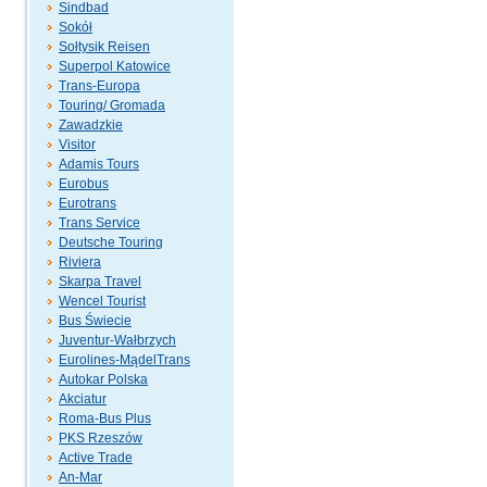
Sindbad
Sokół
Sołtysik Reisen
Superpol Katowice
Trans-Europa
Touring/ Gromada
Zawadzkie
Visitor
Adamis Tours
Eurobus
Eurotrans
Trans Service
Deutsche Touring
Riviera
Skarpa Travel
Wencel Tourist
Bus Świecie
Juventur-Wałbrzych
Eurolines-MądelTrans
Autokar Polska
Akciatur
Roma-Bus Plus
PKS Rzeszów
Active Trade
An-Mar