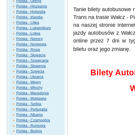
Polska - Grecja
Polska - Hiszpania
Tanie bilety autobusowe
Polska - Holandia
Trans na trasie Wałcz - 
Polska - Irlandia
Polska - Litwa
na naszej stronie intern
Polska - Luksemburg
jazdy autobusów z Wałcz
Polska - Łotwa
Polska - Niemcy
online przez 7 dni w ty
Polska - Norwegia
biletu oraz jego zmianę.
Polska - Rosja
Polska - Słowacja
Polska - Szwajcaria
Polska - Słowenia
Bilety Aut
Polska - Szwecja
Polska - Ukraina
Polska - Węgry
W
Polska - Włochy
Polska - Macedonia
Polska - Mołdawia
Polska - Serbia
Polska - Portugalia
Polska - Albania
Polska - Czarnogóra
Polska - Rumunia
Polska - Bośnia