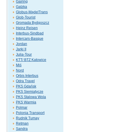
Gairing
Gatzka
Globus-MądelTrans
Glob-Tourist
Gromada Bydgoszcz
Heinz Reisen
Interbus-Sindbad
Intercars-Basque
Jordan
Jarki II
Julia-Tour
KTT/ BTZ Katowice
Miś
Nord
Orbis Interbus
Odra Travel
PKS Gdańsk
PKS Siemiatycze
PKS Stalowa Wola
PKS Warmia
Polmar
Polonia Transport
Rudnik Tumay
Retman
Sandra