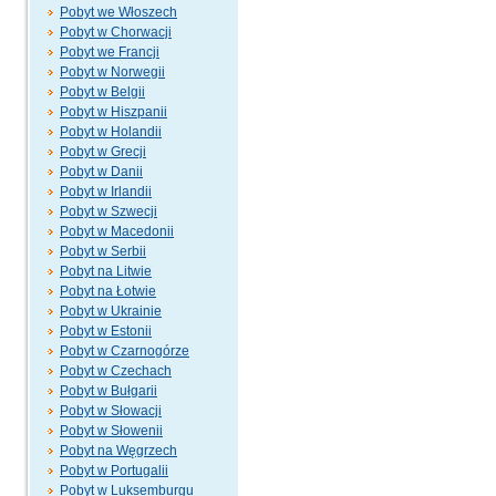
Pobyt we Włoszech
Pobyt w Chorwacji
Pobyt we Francji
Pobyt w Norwegii
Pobyt w Belgii
Pobyt w Hiszpanii
Pobyt w Holandii
Pobyt w Grecji
Pobyt w Danii
Pobyt w Irlandii
Pobyt w Szwecji
Pobyt w Macedonii
Pobyt w Serbii
Pobyt na Litwie
Pobyt na Łotwie
Pobyt w Ukrainie
Pobyt w Estonii
Pobyt w Czarnogórze
Pobyt w Czechach
Pobyt w Bułgarii
Pobyt w Słowacji
Pobyt w Słowenii
Pobyt na Węgrzech
Pobyt w Portugalii
Pobyt w Luksemburgu