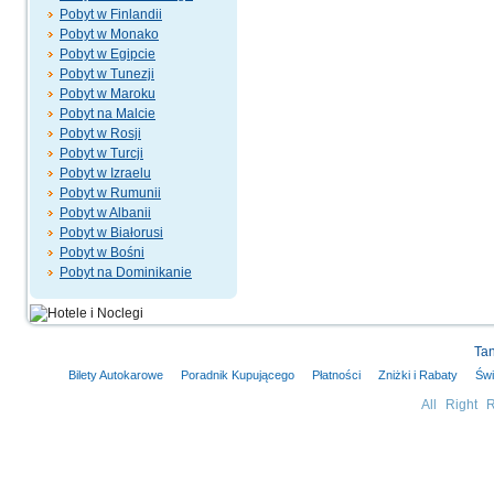
Pobyt w Finlandii
Pobyt w Monako
Pobyt w Egipcie
Pobyt w Tunezji
Pobyt w Maroku
Pobyt na Malcie
Pobyt w Rosji
Pobyt w Turcji
Pobyt w Izraelu
Pobyt w Rumunii
Pobyt w Albanii
Pobyt w Białorusi
Pobyt w Bośni
Pobyt na Dominikanie
Tan
Bilety Autokarowe
Poradnik Kupującego
Płatności
Zniżki i Rabaty
Świ
All Right 