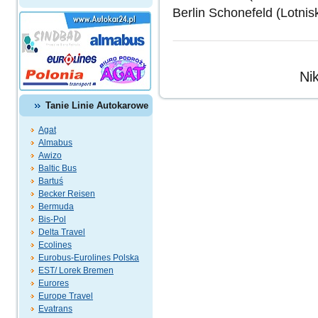
Berlin Schonefeld (Lotnis
Ni
Tanie Linie Autokarowe
Agat
Almabus
Awizo
Baltic Bus
Bartuś
Becker Reisen
Bermuda
Bis-Pol
Delta Travel
Ecolines
Eurobus-Eurolines Polska
EST/ Lorek Bremen
Eurores
Europe Travel
Evatrans