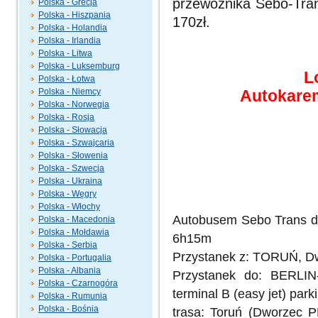
przewoźnika Sebo-Tran
Polska - Grecja
Polska - Hiszpania
170zł.
Polska - Holandia
Polska - Irlandia
Polska - Litwa
Polska - Luksemburg
L
Polska - Łotwa
Polska - Niemcy
Autokarem
Polska - Norwegia
Polska - Rosja
Polska - Słowacja
Polska - Szwajcaria
Polska - Słowenia
Polska - Szwecja
Polska - Ukraina
Polska - Węgry
Polska - Włochy
Autobusem Sebo Trans d
Polska - Macedonia
Polska - Mołdawia
6h15m
Polska - Serbia
Przystanek z: TORUŃ, Dw
Polska - Portugalia
Polska - Albania
Przystanek do: BERLIN
Polska - Czarnogóra
terminal B (easy jet) par
Polska - Rumunia
Polska - Bośnia
trasa: Toruń (Dworzec P