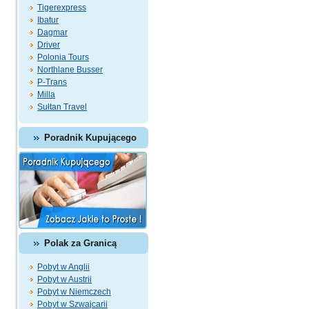
Tigerexpress
Ibatur
Dagmar
Driver
Polonia Tours
Northlane Busser
P-Trans
Milla
Sułtan Travel
Poradnik Kupującego
Polak za Granicą
Pobyt w Anglii
Pobyt w Austrii
Pobyt w Niemczech
Pobyt w Szwajcarii