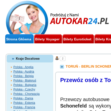
Strona Główna
Bilety Voyager
Bilety Euroticket
Bilety Kr
Kraje Docelowe
2
TORUŃ - BERLIN SCHONE
Polska - Anglia
Polska - Austria
Polska - Belgia
Prze
wóz osób z To
Polska - Białoruś
Polska - Bułgaria
Polska - Czechy
Polska - Chorwacja
Polska - Dania
Przewozy autobusowe 
Polska - Estonia
Schonefeld
są wykony
Polska - Francja