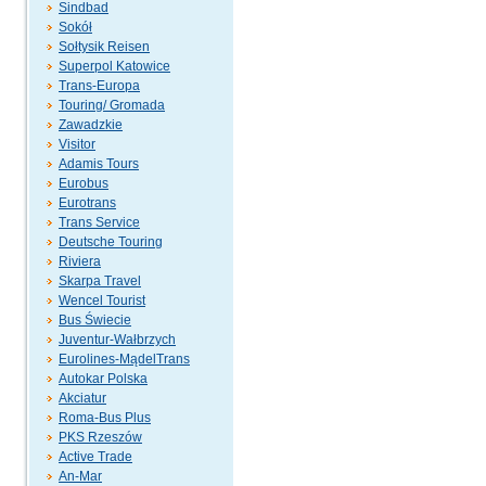
Sindbad
Sokół
Sołtysik Reisen
Superpol Katowice
Trans-Europa
Touring/ Gromada
Zawadzkie
Visitor
Adamis Tours
Eurobus
Eurotrans
Trans Service
Deutsche Touring
Riviera
Skarpa Travel
Wencel Tourist
Bus Świecie
Juventur-Wałbrzych
Eurolines-MądelTrans
Autokar Polska
Akciatur
Roma-Bus Plus
PKS Rzeszów
Active Trade
An-Mar