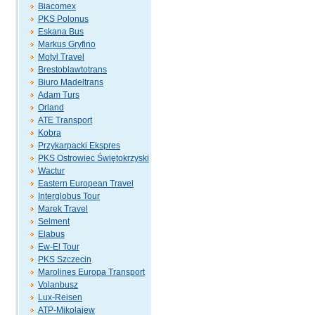
Biacomex
PKS Polonus
Eskana Bus
Markus Gryfino
Motyl Travel
Brestoblawtotrans
Biuro Madeltrans
Adam Turs
Orland
ATE Transport
Kobra
Przykarpacki Ekspres
PKS Ostrowiec Świętokrzyski
Wactur
Eastern European Travel
Interglobus Tour
Marek Travel
Selment
Elabus
Ew-El Tour
PKS Szczecin
Marolines Europa Transport
Volanbusz
Lux-Reisen
ATP-Mikolajew