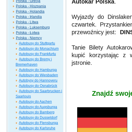
Autokar Polska
.
Polska - Grecja
Polska - Hiszpania
Polska - Holandia
Wyjazdy do Dinslake
Polska - Irlandia
Polska - Litwa
czwartek. Przystanki
Polska - Luksemburg
przewoźnicy jest:
DINS
Polska - Łotwa
Polska - Niemcy
Autobusy do Stuttgartu
Tanie Bilety Autoka
Autobusy do Monachium
Autobusy do Frankfurtu
kupić korzystając z 
Autobusy do Bremy i
jstronie.
Bremerhaven
Autobusy do Hamburga
Autobusy do Wiesbaden
Autobysy do Hannoveru
Autobusy do Osnabrück
Autobusy do Saarbrucken i
Znajdź swoj
Saarlouis
Autobusy do Aachen
Autobusy do Augsburga
Autobusy do Bamberg
Autobusy do Dusseldorf
Autobusy do Flensburga
Autobusy do Karlsruhe