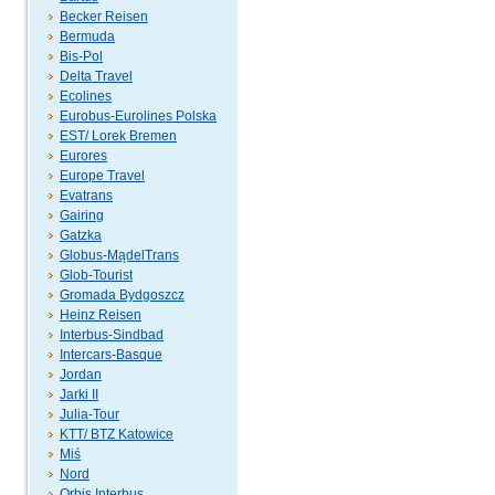
Becker Reisen
Bermuda
Bis-Pol
Delta Travel
Ecolines
Eurobus-Eurolines Polska
EST/ Lorek Bremen
Eurores
Europe Travel
Evatrans
Gairing
Gatzka
Globus-MądelTrans
Glob-Tourist
Gromada Bydgoszcz
Heinz Reisen
Interbus-Sindbad
Intercars-Basque
Jordan
Jarki II
Julia-Tour
KTT/ BTZ Katowice
Miś
Nord
Orbis Interbus