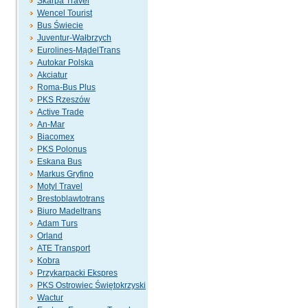
Skarpa Travel
Wencel Tourist
Bus Świecie
Juventur-Wałbrzych
Eurolines-MądelTrans
Autokar Polska
Akciatur
Roma-Bus Plus
PKS Rzeszów
Active Trade
An-Mar
Biacomex
PKS Polonus
Eskana Bus
Markus Gryfino
Motyl Travel
Brestoblawtotrans
Biuro Madeltrans
Adam Turs
Orland
ATE Transport
Kobra
Przykarpacki Ekspres
PKS Ostrowiec Świętokrzyski
Wactur