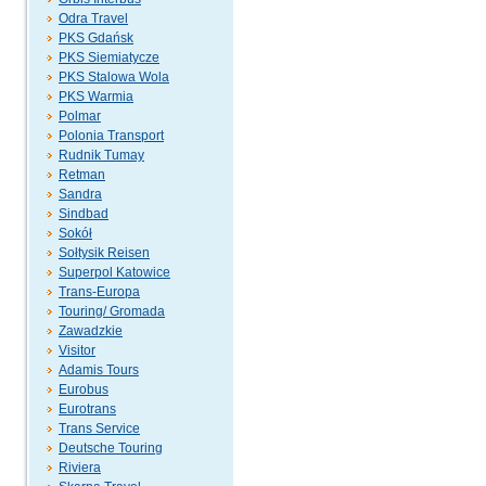
Odra Travel
PKS Gdańsk
PKS Siemiatycze
PKS Stalowa Wola
PKS Warmia
Polmar
Polonia Transport
Rudnik Tumay
Retman
Sandra
Sindbad
Sokół
Sołtysik Reisen
Superpol Katowice
Trans-Europa
Touring/ Gromada
Zawadzkie
Visitor
Adamis Tours
Eurobus
Eurotrans
Trans Service
Deutsche Touring
Riviera