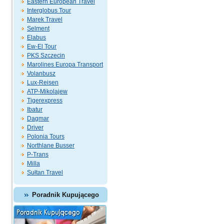
Eastern European Travel
Interglobus Tour
Marek Travel
Selment
Elabus
Ew-El Tour
PKS Szczecin
Marolines Europa Transport
Volanbusz
Lux-Reisen
ATP-Mikolajew
Tigerexpress
Ibatur
Dagmar
Driver
Polonia Tours
Northlane Busser
P-Trans
Milla
Sułtan Travel
Poradnik Kupującego