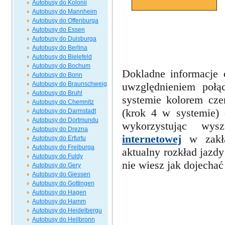
Autobusy do Kolonii
Autobusy do Mannheim
Autobusy do Offenburga
Autobusy do Essen
Autobusy do Duisburga
Autobusy do Berlina
Autobusy do Bielefeld
Autobusy do Bochum
Dokladne informacje 
Autobusy do Bonn
Autobusy do Braunschweig
uwzględnieniem poł
Autobusy do Bruhl
systemie kolorem cze
Autobusy do Chemnitz
(krok 4 w systemie)
Autobusy do Darmstadt
Autobusy do Dortmundu
wykorzystując wy
Autobusy do Drezna
internetowej
w zakła
Autobusy do Erfurtu
Autobusy do Freiburga
aktualny rozkład jazd
Autobusy do Fuldy
nie wiesz jak dojechać
Autobusy do Gery
Autobusy do Giessen
Autobusy do Gottingen
Autobusy do Hagen
Autobusy do Hamm
Autobusy do Heidelbergu
Autobusy do Heilbronn