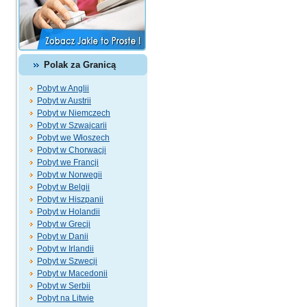
Polak za Granicą
Pobyt w Anglii
Pobyt w Austrii
Pobyt w Niemczech
Pobyt w Szwajcarii
Pobyt we Włoszech
Pobyt w Chorwacji
Pobyt we Francji
Pobyt w Norwegii
Pobyt w Belgii
Pobyt w Hiszpanii
Pobyt w Holandii
Pobyt w Grecji
Pobyt w Danii
Pobyt w Irlandii
Pobyt w Szwecji
Pobyt w Macedonii
Pobyt w Serbii
Pobyt na Litwie