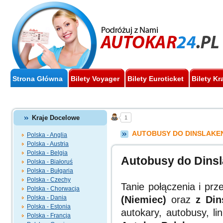
Strona Główna
Bilety Voyager
Bilety Euroticket
Bilety Kr
Kraje Docelowe
1
AUTOBUSY DO DINSLAKE
Polska - Anglia
Polska - Austria
Polska - Belgia
Autobusy do Dins
Polska - Białoruś
Polska - Bułgaria
Polska - Czechy
Tanie połączenia i p
Polska - Chorwacja
Polska - Dania
(Niemiec)
oraz
z Din
Polska - Estonia
autokary, autobusy, l
Polska - Francja