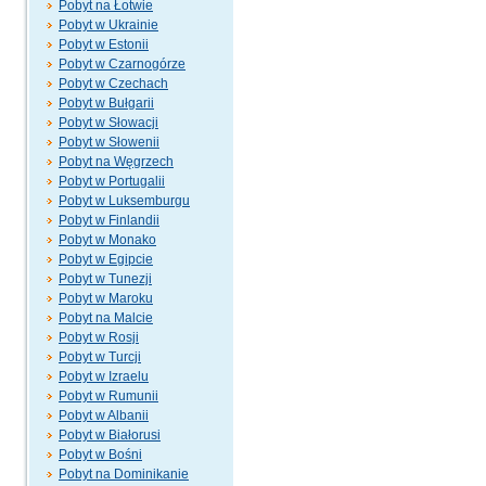
Pobyt na Łotwie
Pobyt w Ukrainie
Pobyt w Estonii
Pobyt w Czarnogórze
Pobyt w Czechach
Pobyt w Bułgarii
Pobyt w Słowacji
Pobyt w Słowenii
Pobyt na Węgrzech
Pobyt w Portugalii
Pobyt w Luksemburgu
Pobyt w Finlandii
Pobyt w Monako
Pobyt w Egipcie
Pobyt w Tunezji
Pobyt w Maroku
Pobyt na Malcie
Pobyt w Rosji
Pobyt w Turcji
Pobyt w Izraelu
Pobyt w Rumunii
Pobyt w Albanii
Pobyt w Białorusi
Pobyt w Bośni
Pobyt na Dominikanie