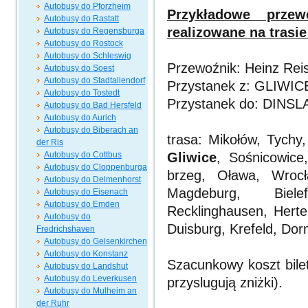
Autobusy do Pforzheim
Przykładowe prze
Autobusy do Rastatt
realizowane na trasi
Autobusy do Regensburga
Autobusy do Rostock
Autobusy do Schleswig
Przewoźnik: Heinz Re
Autobusy do Soest
Autobusy do Stadtallendorf
Przystanek z: GLIWICE
Autobusy do Tostedt
Przystanek do: DINSL
Autobusy do Bad Hersfeld
Autobusy do Aurich
Autobusy do Biberach an
trasa: Mikołów, Tychy
der Ris
Autobusy do Cottbus
Gliwice
, Sośnicowice
Autobusy do Cloppenburga
brzeg, Oława, Wrocła
Autobusy do Delmenhorst
Magdeburg, Bielef
Autobusy do Eisenach
Autobusy do Emden
Recklinghausen, Hert
Autobusy do
Duisburg, Krefeld, Do
Fredrichshaven
Autobusy do Gelsenkirchen
Autobusy do Konstanz
Szacunkowy koszt bilet
Autobusy do Landshut
Autobusy do Leverkusen
przyslugują zniżki).
Autobusy do Mulheim an
der Ruhr