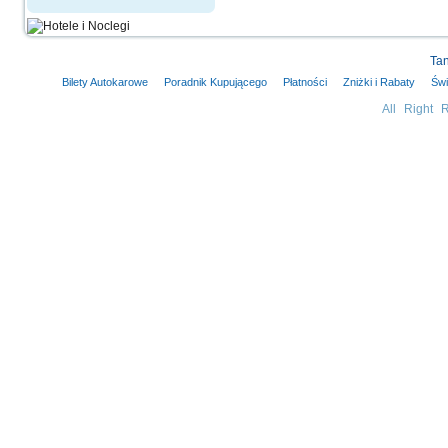
Tan
Bilety Autokarowe
Poradnik Kupującego
Płatności
Zniżki i Rabaty
Świ
All Right 