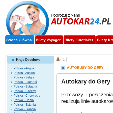
Strona Główna
Bilety Voyager
Bilety Euroticket
Bilety Kr
Kraje Docelowe
2
AUTOBUSY DO GERY
Polska - Anglia
Polska - Austria
Polska - Belgia
Autokary do Gery
Polska - Białoruś
Polska - Bułgaria
Polska - Czechy
Przewozy i połączeni
Polska - Chorwacja
Polska - Dania
realizują linie autokaro
Polska - Estonia
Polska - Francja