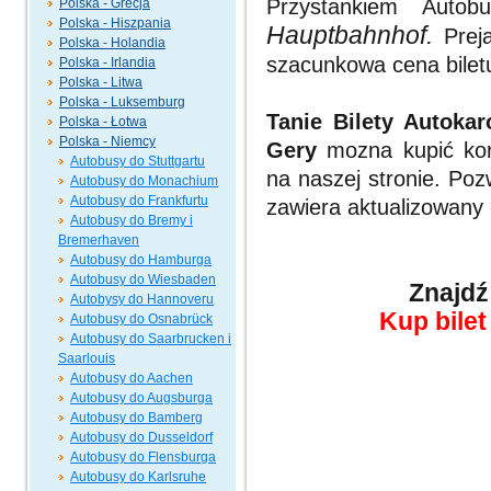
Przystankiem Auto
Polska - Grecja
Polska - Hiszpania
Hauptbahnhof.
Preja
Polska - Holandia
szacunkowa cena biletu
Polska - Irlandia
Polska - Litwa
Polska - Luksemburg
Tanie Bilety Autoka
Polska - Łotwa
Polska - Niemcy
Gery
mozna kupić korz
Autobusy do Stuttgartu
na naszej stronie. Poz
Autobusy do Monachium
Autobusy do Frankfurtu
zawiera aktualizowany
Autobusy do Bremy i
Bremerhaven
Autobusy do Hamburga
Autobusy do Wiesbaden
Znajdź
Autobysy do Hannoveru
Kup bilet
Autobusy do Osnabrück
Autobusy do Saarbrucken i
Saarlouis
Autobusy do Aachen
Autobusy do Augsburga
Autobusy do Bamberg
Autobusy do Dusseldorf
Autobusy do Flensburga
Autobusy do Karlsruhe