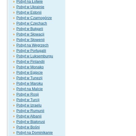
Pobyt na Łotwie
Pobyt w Ukrainie
Pobyt w Estonii
Pobyt w Czarnogórze
Pobyt w Czechach
Pobyt w Bułgarii
Pobyt w Słowacji
Pobyt w Słowenii
Pobyt na Węgrzech
Pobyt w Portugalii
Pobyt w Luksemburgu
Pobyt w Finlandii
Pobyt w Monako
Pobyt w Egipcie
Pobyt w Tunezji
Pobyt w Maroku
Pobyt na Malcie
Pobyt w Rosji
Pobyt w Turcji
Pobyt w Izraelu
Pobyt w Rumunii
Pobyt w Albanii
Pobyt w Białorusi
Pobyt w Bośni
Pobyt na Dominikanie