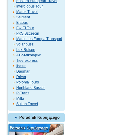
Eastern European Travel
Interglobus Tour
Marek Travel
Selment
Elabus
Ew-El Tour
PKS Szczecin
Marolines Europa Transport
Volanbusz
Lux-Reisen
ATP-Mikolajew
Tigerexpress
Ibatur
Dagmar
Driver
Polonia Tours
Northlane Busser
P-Trans
Milla
Sułtan Travel
Poradnik Kupującego