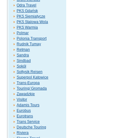
Odra Travel
PKS Gdańsk
PKS Siemiatycze
PKS Stalowa Wola
PKS Warmia
Polmar
Polonia Transport
Rudnik Tumay
Retman
Sandra
Sindbad
Sokół
Sołtysik Reisen
Superpol Katowice
Trans-Europa
Touring/ Gromada
Zawadzkie
Visitor
Adamis Tours
Eurobus
Eurotrans
Trans Service
Deutsche Touring
Riviera