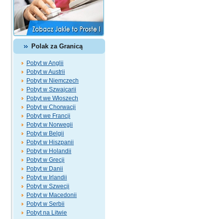
Polak za Granicą
Pobyt w Anglii
Pobyt w Austrii
Pobyt w Niemczech
Pobyt w Szwajcarii
Pobyt we Włoszech
Pobyt w Chorwacji
Pobyt we Francji
Pobyt w Norwegii
Pobyt w Belgii
Pobyt w Hiszpanii
Pobyt w Holandii
Pobyt w Grecji
Pobyt w Danii
Pobyt w Irlandii
Pobyt w Szwecji
Pobyt w Macedonii
Pobyt w Serbii
Pobyt na Litwie