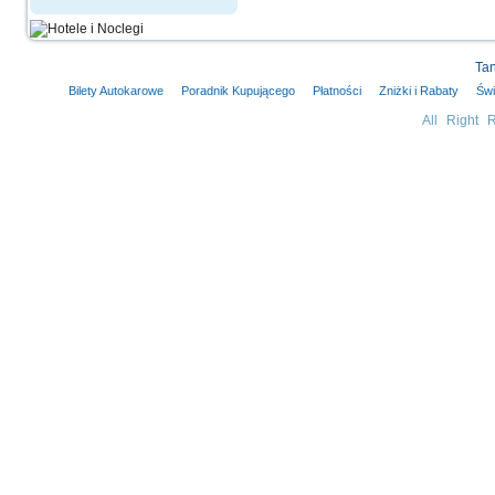
Tan
Bilety Autokarowe
Poradnik Kupującego
Płatności
Zniżki i Rabaty
Świ
All Right 