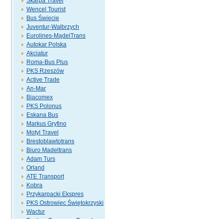
Skarpa Travel
Wencel Tourist
Bus Świecie
Juventur-Wałbrzych
Eurolines-MądelTrans
Autokar Polska
Akciatur
Roma-Bus Plus
PKS Rzeszów
Active Trade
An-Mar
Biacomex
PKS Polonus
Eskana Bus
Markus Gryfino
Motyl Travel
Brestoblawtotrans
Biuro Madeltrans
Adam Turs
Orland
ATE Transport
Kobra
Przykarpacki Ekspres
PKS Ostrowiec Świętokrzyski
Wactur