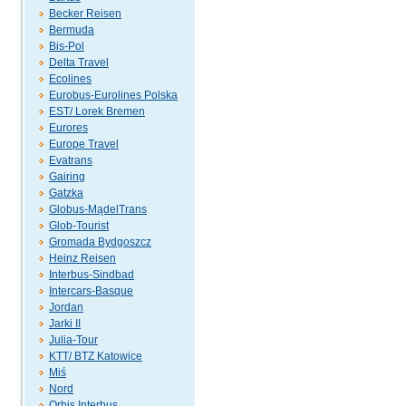
Becker Reisen
Bermuda
Bis-Pol
Delta Travel
Ecolines
Eurobus-Eurolines Polska
EST/ Lorek Bremen
Eurores
Europe Travel
Evatrans
Gairing
Gatzka
Globus-MądelTrans
Glob-Tourist
Gromada Bydgoszcz
Heinz Reisen
Interbus-Sindbad
Intercars-Basque
Jordan
Jarki II
Julia-Tour
KTT/ BTZ Katowice
Miś
Nord
Orbis Interbus