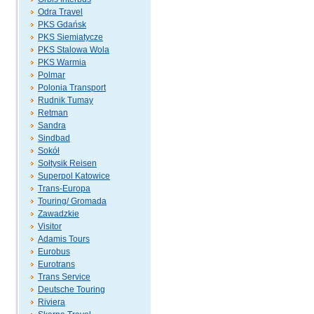
Odra Travel
PKS Gdańsk
PKS Siemiatycze
PKS Stalowa Wola
PKS Warmia
Polmar
Polonia Transport
Rudnik Tumay
Retman
Sandra
Sindbad
Sokół
Sołtysik Reisen
Superpol Katowice
Trans-Europa
Touring/ Gromada
Zawadzkie
Visitor
Adamis Tours
Eurobus
Eurotrans
Trans Service
Deutsche Touring
Riviera