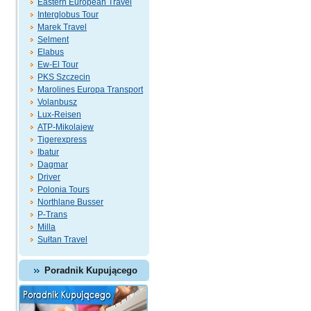
Eastern European Travel
Interglobus Tour
Marek Travel
Selment
Elabus
Ew-El Tour
PKS Szczecin
Marolines Europa Transport
Volanbusz
Lux-Reisen
ATP-Mikolajew
Tigerexpress
Ibatur
Dagmar
Driver
Polonia Tours
Northlane Busser
P-Trans
Milla
Sułtan Travel
Poradnik Kupującego