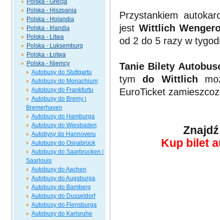
Polska - Grecja
Polska - Hiszpania
Przystankiem autokar
Polska - Holandia
jest
Wittlich Wenger
Polska - Irlandia
Polska - Litwa
od 2 do 5 razy w tygod
Polska - Luksemburg
Polska - Łotwa
Polska - Niemcy
Tanie Bilety Autobu
Autobusy do Stuttgartu
tym
do Wittlich
możn
Autobusy do Monachium
Autobusy do Frankfurtu
EuroTicket zamieszcozn
Autobusy do Bremy i
Bremerhaven
Autobusy do Hamburga
Autobusy do Wiesbaden
Znajdź
Autobysy do Hannoveru
Kup bilet 
Autobusy do Osnabrück
Autobusy do Saarbrucken i
Saarlouis
Autobusy do Aachen
Autobusy do Augsburga
Autobusy do Bamberg
Autobusy do Dusseldorf
Autobusy do Flensburga
Autobusy do Karlsruhe