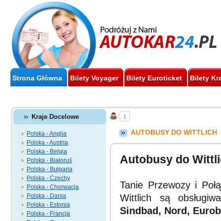
Strona Główna
Bilety Voyager
Bilety Euroticket
Bilety Kr
Kraje Docelowe
1
AUTOBUSY DO WITTLICH
Polska - Anglia
Polska - Austria
Polska - Belgia
Autobusy do Wittl
Polska - Białoruś
Polska - Bułgaria
Polska - Czechy
Tanie Przewozy i Poł
Polska - Chorwacja
Polska - Dania
Wittlich są obsługi
Polska - Estonia
Sindbad, Nord, Eurob
Polska - Francja