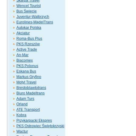
Skarpa Travel
Wencel Tourist
Bus Świecie
Juventur-Wałbrzych
Eurolines-MądelTrans
Autokar Polska
Akciatur
Roma-Bus Plus
PKS Rzeszów
Active Trade
An-Mar
Biacomex
PKS Polonus
Eskana Bus
Markus Gryfino
Motyl Travel
Brestoblawtotrans
Biuro Madeltrans
Adam Turs
Orland
ATE Transport
Kobra
Przykarpacki Ekspres
PKS Ostrowiec Świętokrzyski
Wactur