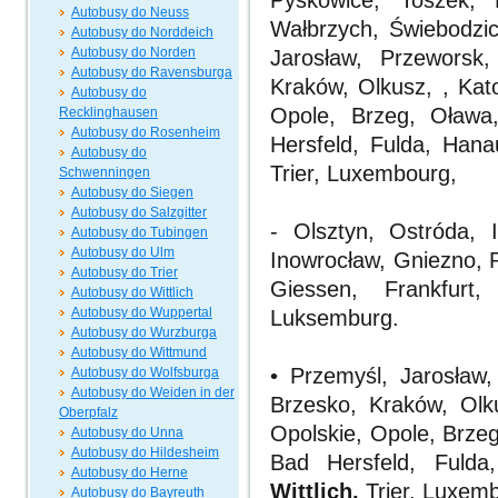
Pyskowice, Toszek, 
Autobusy do Neuss
Wałbrzych, Świebodzic
Autobusy do Norddeich
Autobusy do Norden
Jarosław, Przeworsk
Autobusy do Ravensburga
Kraków, Olkusz, , Kat
Autobusy do
Opole, Brzeg, Oława,
Recklinghausen
Autobusy do Rosenheim
Hersfeld, Fulda, Han
Autobusy do
Trier, Luxembourg,
Schwenningen
Autobusy do Siegen
Autobusy do Salzgitter
- Olsztyn, Ostróda, 
Autobusy do Tubingen
Autobusy do Ulm
Inowrocław, Gniezno, 
Autobusy do Trier
Giessen, Frankfurt,
Autobusy do Wittlich
Autobusy do Wuppertal
Luksemburg.
Autobusy do Wurzburga
Autobusy do Wittmund
• Przemyśl, Jarosław
Autobusy do Wolfsburga
Autobusy do Weiden in der
Brzesko, Kraków, Olk
Oberpfalz
Opolskie, Opole, Brzeg
Autobusy do Unna
Autobusy do Hildesheim
Bad Hersfeld, Fulda
Autobusy do Herne
Wittlich,
Trier, Luxem
Autobusy do Bayreuth