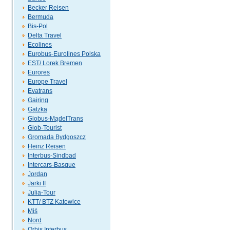
Becker Reisen
Bermuda
Bis-Pol
Delta Travel
Ecolines
Eurobus-Eurolines Polska
EST/ Lorek Bremen
Eurores
Europe Travel
Evatrans
Gairing
Gatzka
Globus-MądelTrans
Glob-Tourist
Gromada Bydgoszcz
Heinz Reisen
Interbus-Sindbad
Intercars-Basque
Jordan
Jarki II
Julia-Tour
KTT/ BTZ Katowice
Miś
Nord
Orbis Interbus