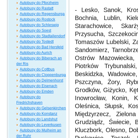
Autobusy do Pforzheim
Autobusy do Rastatt
- Lesko, Sanok, Kro
Autobusy do Regensburga
Bochnia, Lublin, Kie
Autobusy do Rostock
Starachowice, Skar
Autobusy do Schleswig
Autobusy do Soest
Przysucha, Szczekocin
Autobusy do Stadtallendorf
Tomaszów Lubelski, Z
Autobusy do Tostedt
Autobusy do Bad Hersfeld
Sandomierz, Tarnobrze
Autobusy do Aurich
Ostrów Mazowiecka,
Autobusy do Biberach an
der Ris
Piotrków Trybunals
Autobusy do Cottbus
Beskidzka, Wadowice,
Autobusy do Cloppenburga
Autobusy do Delmenhorst
Pszczyna, Żory, Ryb
Autobusy do Eisenach
Grodków, Giżycko, Kęt
Autobusy do Emden
Inowrocław, Konin, K
Autobusy do
Fredrichshaven
Oleśnica, Słupsk, Kos
Autobusy do Gelsenkirchen
Międzyrzecz, Zielon
Autobusy do Konstanz
Autobusy do Landshut
Grudziądz, Świecie, 
Autobusy do Leverkusen
Kluczbork, Olesno, Dob
Autobusy do Mulheim an
der Ruhr