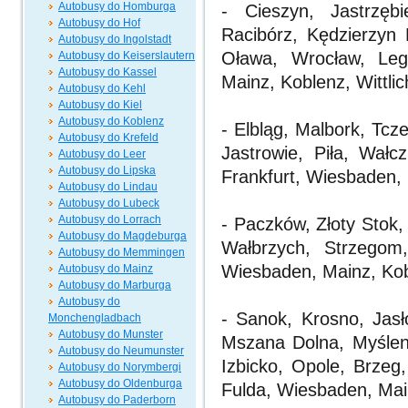
Autobusy do Homburga
- Cieszyn, Jastrzęb
Autobusy do Hof
Racibórz, Kędzierzyn
Autobusy do Ingolstadt
Oława, Wrocław, Legn
Autobusy do Keiserslautern
Autobusy do Kassel
Mainz, Koblenz, Wittlic
Autobusy do Kehl
Autobusy do Kiel
Autobusy do Koblenz
- Elbląg, Malbork, Tcz
Autobusy do Krefeld
Jastrowie, Piła, Wał
Autobusy do Leer
Autobusy do Lipska
Frankfurt, Wiesbaden, 
Autobusy do Lindau
Autobusy do Lubeck
Autobusy do Lorrach
- Paczków, Złoty Stok,
Autobusy do Magdeburga
Wałbrzych, Strzegom,
Autobusy do Memmingen
Wiesbaden, Mainz, Kobl
Autobusy do Mainz
Autobusy do Marburga
Autobusy do
- Sanok, Krosno, Jas
Monchengladbach
Autobusy do Munster
Mszana Dolna, Myśleni
Autobusy do Neumunster
Izbicko, Opole, Brzeg
Autobusy do Norymbergi
Autobusy do Oldenburga
Fulda, Wiesbaden, Main
Autobusy do Paderborn