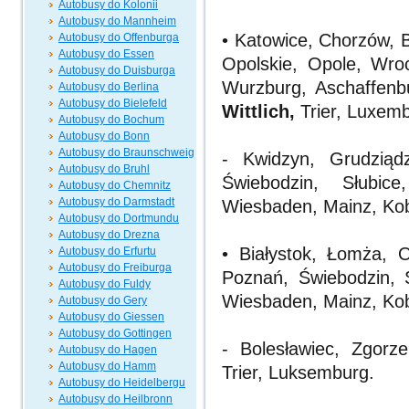
Autobusy do Kolonii
Autobusy do Mannheim
• Katowice, Chorzów, B
Autobusy do Offenburga
Autobusy do Essen
Opolskie, Opole, Wroc
Autobusy do Duisburga
Wurzburg, Aschaffenb
Autobusy do Berlina
Autobusy do Bielefeld
Wittlich,
Trier, Luxem
Autobusy do Bochum
Autobusy do Bonn
Autobusy do Braunschweig
- Kwidzyn, Grudziąd
Autobusy do Bruhl
Świebodzin, Słubice
Autobusy do Chemnitz
Autobusy do Darmstadt
Wiesbaden, Mainz, Kobl
Autobusy do Dortmundu
Autobusy do Drezna
• Białystok, Łomża, 
Autobusy do Erfurtu
Autobusy do Freiburga
Poznań, Świebodzin, S
Autobusy do Fuldy
Wiesbaden, Mainz, Kobl
Autobusy do Gery
Autobusy do Giessen
Autobusy do Gottingen
- Bolesławiec, Zgorze
Autobusy do Hagen
Autobusy do Hamm
Trier, Luksemburg.
Autobusy do Heidelbergu
Autobusy do Heilbronn