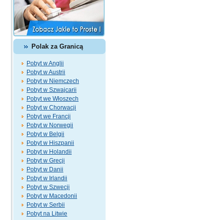
Polak za Granicą
Pobyt w Anglii
Pobyt w Austrii
Pobyt w Niemczech
Pobyt w Szwajcarii
Pobyt we Włoszech
Pobyt w Chorwacji
Pobyt we Francji
Pobyt w Norwegii
Pobyt w Belgii
Pobyt w Hiszpanii
Pobyt w Holandii
Pobyt w Grecji
Pobyt w Danii
Pobyt w Irlandii
Pobyt w Szwecji
Pobyt w Macedonii
Pobyt w Serbii
Pobyt na Litwie