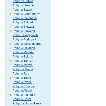
Pobyt na Łotwie
Pobyt w Ukrainie
Pobyt w Estonii
Pobyt w Czarnogórze
Pobyt w Czechach
Pobyt w Bułgarii
Pobyt w Słowacji
Pobyt w Słowenii
Pobyt na Węgrzech
Pobyt w Portugalii
Pobyt w Luksemburgu
Pobyt w Finlandii
Pobyt w Monako
Pobyt w Egipcie
Pobyt w Tunezji
Pobyt w Maroku
Pobyt na Malcie
Pobyt w Rosji
Pobyt w Turcji
Pobyt w Izraelu
Pobyt w Rumunii
Pobyt w Albanii
Pobyt w Białorusi
Pobyt w Bośni
Pobyt na Dominikanie