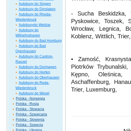
Autobusy do Singen
Autobusy do Dinslaken
- Sucha Beskidzka, 
Autobusy do Rheda-
Wiedenbruck
Pyskowice, Toszek, S
Autobusydo Wetzlar
Wrocław, Legnica, Bo
Autobusy do
Koblenz, Wittlich, Trie
Wilhelmshaven
Autobusy do Bad Homburg
Autobusy do Bad
Oyenhausen
Autobusy do Castrop-
• Zamość, Krasnysta
Rauxel
Piotrków Trybunalski,
Autobusy do Dormagen
Autobusy do Herten
Kępno, Oleśnica, 
Autobusy do Oberhausen
Aschaffenburg, Hana
Autobusy do Reda-
Wiedenbruck
Trier, Luxemburg,
Autobusy do Wesel
Polska - Norwegia
Polska - Rosja
Polska - Słowacja
Polska - Szwajcaria
Polska - Słowenia
Polska - Szwecja
Polska - Ukraina