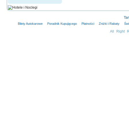
Tan
Bilety Autokarowe
Poradnik Kupującego
Płatności
Zniżki i Rabaty
Świ
All Right 