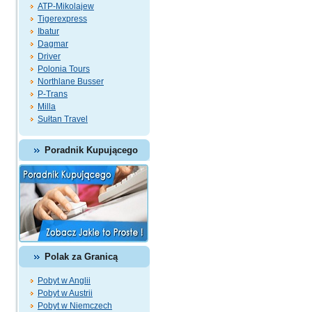
ATP-Mikolajew
Tigerexpress
Ibatur
Dagmar
Driver
Polonia Tours
Northlane Busser
P-Trans
Milla
Sułtan Travel
Poradnik Kupującego
Polak za Granicą
Pobyt w Anglii
Pobyt w Austrii
Pobyt w Niemczech