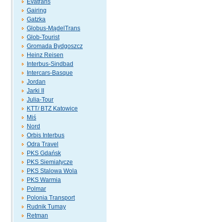
Evatrans
Gairing
Gatzka
Globus-MądelTrans
Glob-Tourist
Gromada Bydgoszcz
Heinz Reisen
Interbus-Sindbad
Intercars-Basque
Jordan
Jarki II
Julia-Tour
KTT/ BTZ Katowice
Miś
Nord
Orbis Interbus
Odra Travel
PKS Gdańsk
PKS Siemiatycze
PKS Stalowa Wola
PKS Warmia
Polmar
Polonia Transport
Rudnik Tumay
Retman