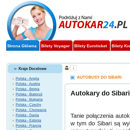
Strona Główna
Bilety Voyager
Bilety Euroticket
Bilety Kr
Kraje Docelowe
1
AUTOBUSY DO SIBARI
Polska - Anglia
Polska - Austria
Polska - Belgia
Autokary do Sibari
Polska - Białoruś
Polska - Bułgaria
Polska - Czechy
Polska - Chorwacja
Tanie połączenia aut
Polska - Dania
Polska - Estonia
w tym do Sibari
są wy
Polska - Francja