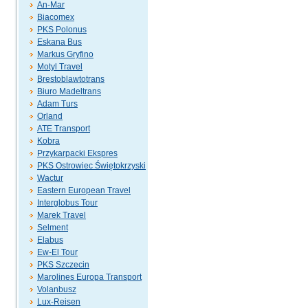
An-Mar
Biacomex
PKS Polonus
Eskana Bus
Markus Gryfino
Motyl Travel
Brestoblawtotrans
Biuro Madeltrans
Adam Turs
Orland
ATE Transport
Kobra
Przykarpacki Ekspres
PKS Ostrowiec Świętokrzyski
Wactur
Eastern European Travel
Interglobus Tour
Marek Travel
Selment
Elabus
Ew-El Tour
PKS Szczecin
Marolines Europa Transport
Volanbusz
Lux-Reisen