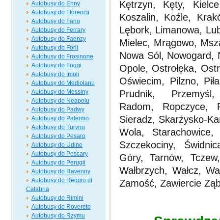
Kętrzyn, Kęty, Kielc
Autobusy do Enny
Autobusy do Florencji
Koszalin,
Koźle, Kra
Autobusy do Fano
Lębork, Limanowa,
Lub
Autobusy do Ferrary
Autobusy do Faenzy
Mielec, Mrągowo,
Msz
Autobusy do Forli
Nowa Sól, Nowogard,
Autobusy do Frosinone
Autobusy do Foggi
Opole,
Ostrołęka, Ost
Autobusy do Imoli
Oświecim, Pilzno, Pił
Autobusy do Mediolanu
Autobusy do Messiny
Prudnik, Przemyś
Autobusy do Neapolu
Radom, Ropczyce,
Autobusy do Padwy
Sieradz,
Skarżysko-Ka
Autobusy do Palermo
Autobusy do Turynu
Wola, Starachowice
Autobusy do Pesaro
Szczekociny, Świdni
Autobusy do Udine
Autobusy do Pescary
Góry,
Tarnów, Tczew
Autobusy do Perugii
Wałbrzych, Wałcz, W
Autobusy do Ravenny
Autobusy do Reggio di
Zamość, Zawiercie Ząb
Calabria
Autobusy do Rimini
Autobusy do Rovereto
Autobusy do Rzymu