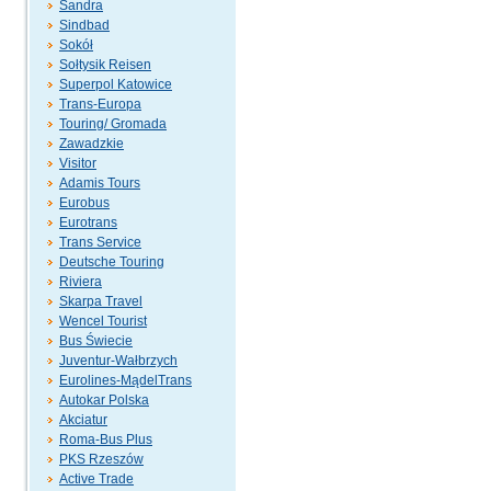
Sandra
Sindbad
Sokół
Sołtysik Reisen
Superpol Katowice
Trans-Europa
Touring/ Gromada
Zawadzkie
Visitor
Adamis Tours
Eurobus
Eurotrans
Trans Service
Deutsche Touring
Riviera
Skarpa Travel
Wencel Tourist
Bus Świecie
Juventur-Wałbrzych
Eurolines-MądelTrans
Autokar Polska
Akciatur
Roma-Bus Plus
PKS Rzeszów
Active Trade