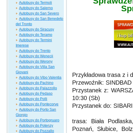
Sprawdzen
Autobusy do Termoli
Sp
Autobusy do Salerno
Autobusy do San Severo
Autobusy do San Benedeto
del Tronto
Autobusy do Siracusy
Autobusy do Teramo
Autobusy do Termini
Imerese
Autobusy do Trento
Autobusy do Wenecji
Autobusy do Werony
Autobusy do Villa San
Giovani
Przykładowa trasa z i d
Autobusy do Vibo Valentia
Przewoźnik: SINDBAD 
Autobusy do Pachino
Autobusy do Palazzollo
Przystanek z: WARSZ
Autobusy do Pedaso
10:30 (Sb)
Autobusy do Polli
Autobusy do Pontecorve
Przystanek do: SIBARI
Autobusy do Porto San
Giorgio
trasa: Biała Podlask
Autobusy do Portogruaro
Autobusy do Potenzy
Poznań, Słubice, Bolz
Autobusy do Pozzallo