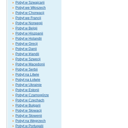
Pobyt w Szwajcarii
Pobyt we Włoszech
Pobyt w Chorwacji
Pobyt we Francji
Pobyt w Norwegii
Pobyt w Belgii
Pobyt w Hiszpanii
Pobyt w Holandii
Pobyt w Grecji
Pobyt w Danii
Pobyt w Irlandii
Pobyt w Szwecji
Pobyt w Macedonii
Pobyt w Serbii
Pobyt na Litwie
Pobyt na Łotwie
Pobyt w Ukrainie
Pobyt w Estonii
Pobyt w Czarnogórze
Pobyt w Czechach
Pobyt w Bułgarii
Pobyt w Słowacji
Pobyt w Słowenii
Pobyt na Węgrzech
Pobyt w Portugalii