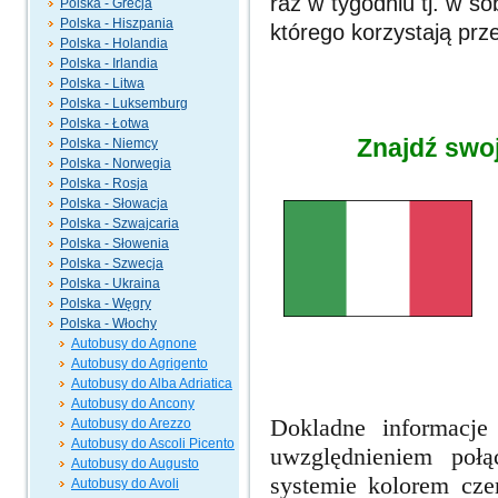
raz w tygodniu tj. w s
Polska - Grecja
Polska - Hiszpania
którego korzystają prz
Polska - Holandia
Polska - Irlandia
Polska - Litwa
Polska - Luksemburg
Polska - Łotwa
Znajdź swo
Polska - Niemcy
Polska - Norwegia
Polska - Rosja
Polska - Słowacja
Polska - Szwajcaria
Polska - Słowenia
Polska - Szwecja
Polska - Ukraina
Polska - Węgry
Polska - Włochy
Autobusy do Agnone
Autobusy do Agrigento
Autobusy do Alba Adriatica
Autobusy do Ancony
Dokladne informacje
Autobusy do Arezzo
Autobusy do Ascoli Picento
uwzględnieniem poł
Autobusy do Augusto
systemie kolorem cze
Autobusy do Avoli