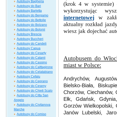
Autobusy Bagheria
(krok 4 w systemie)
Autobusy do Bari
wykorzystując wy
Autobusy Barletta
Autobusy do Bergamo
internetowej
w zakła
Autobusy do Bettolle
aktualny rozkład jazd
Autobusy do Bolzano
Autobusy do Bolonii
wiesz jak dojechać aut
Autobusy Brescia
Autobusy Buccheri
Autobusy do Candeli
Autobusy Capua
Autobusy do Cesarty
Autobusem do Włoch 
Autobusy do Catanii
Autobusy do Cassino
miast w Polsce:
Autobusy do Calttagirone
Autobusy do Celatabiano
Autobusy Cefalu
Andrychów, Augustów
Autobusy do Ceprano
Bielsko-Biała, Biskup
Autobusy do Ceseny
Autobusy do Chieti Scalo
Chorzów,
Ciechanów, 
Autobusy do Citta San
Ełk, Gdańsk, Gdyni
Angelo
Autobusy do Civitanova
Gorzów Wielkopolski,
Marche
Janów Lubelski,
Jaro
Autobusy do Comiso