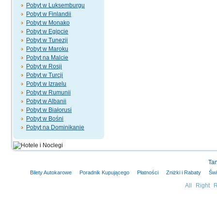
Pobyt w Luksemburgu
Pobyt w Finlandii
Pobyt w Monako
Pobyt w Egipcie
Pobyt w Tunezji
Pobyt w Maroku
Pobyt na Malcie
Pobyt w Rosji
Pobyt w Turcji
Pobyt w Izraelu
Pobyt w Rumunii
Pobyt w Albanii
Pobyt w Białorusi
Pobyt w Bośni
Pobyt na Dominikanie
Tan
Bilety Autokarowe
Poradnik Kupującego
Płatności
Zniżki i Rabaty
Świ
All Right 