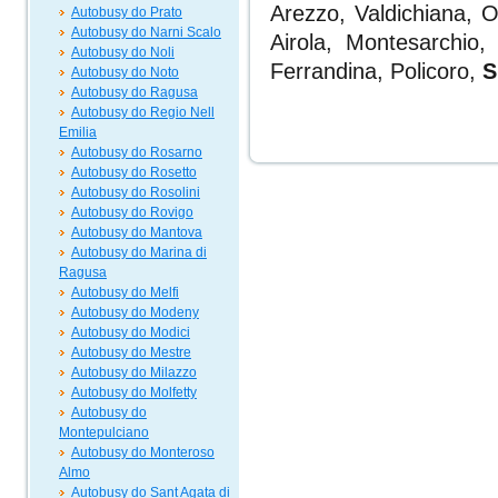
Arezzo, Valdichiana, O
Autobusy do Prato
Autobusy do Narni Scalo
Airola, Montesarchio,
Autobusy do Noli
Ferrandina, Policoro,
S
Autobusy do Noto
Autobusy do Ragusa
Autobusy do Regio Nell
Emilia
Autobusy do Rosarno
Autobusy do Rosetto
Autobusy do Rosolini
Autobusy do Rovigo
Autobusy do Mantova
Autobusy do Marina di
Ragusa
Autobusy do Melfi
Autobusy do Modeny
Autobusy do Modici
Autobusy do Mestre
Autobusy do Milazzo
Autobusy do Molfetty
Autobusy do
Montepulciano
Autobusy do Monteroso
Almo
Autobusy do Sant Agata di